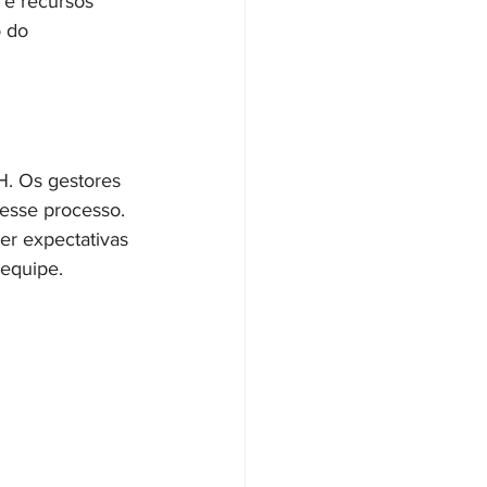
s e recursos 
 do 
. Os gestores 
esse processo. 
er expectativas 
 equipe.