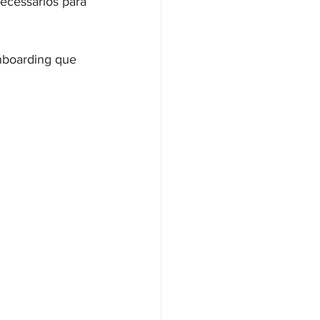
ecessários para 
nboarding que 