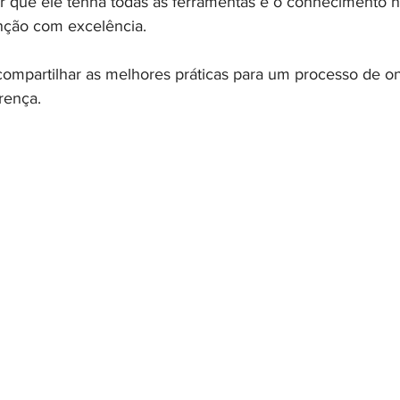
ir que ele tenha todas as ferramentas e o conhecimento n
ção com excelência.
compartilhar as melhores práticas para um processo de o
rença.