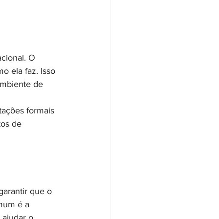
cional. O 
 ela faz. Isso 
ambiente de 
tações formais 
os de 
arantir que o 
mum é a 
ajudar o 