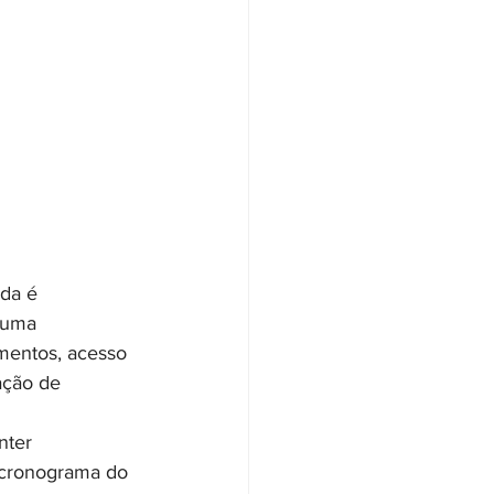
da é 
 uma 
umentos, acesso 
ação de 
nter 
 cronograma do 