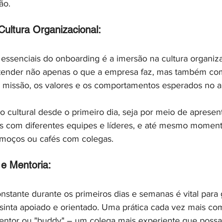
ão.
Cultura Organizacional:
essenciais do onboarding é a imersão na cultura organiza
tender não apenas o que a empresa faz, mas também como
a missão, os valores e os comportamentos esperados no 
cultural desde o primeiro dia, seja por meio de apresen
es com diferentes equipes e líderes, e até mesmo moment
lmoços ou cafés com colegas.
 Mentoria:
ante durante os primeiros dias e semanas é vital para g
sinta apoiado e orientado. Uma prática cada vez mais co
ntor ou "buddy" – um colega mais experiente que possa 