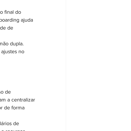
 final do 
boarding ajuda 
ade de 
mão dupla. 
 ajustes no 
o de 
m a centralizar 
r de forma 
ários de 