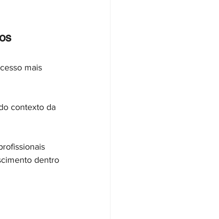
dos
cesso mais 
do contexto da 
ofissionais 
scimento dentro 