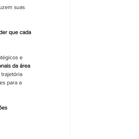
uzem suas 
nder que cada 
tégicos e 
onais da área 
rajetória 
es para a 
ões 