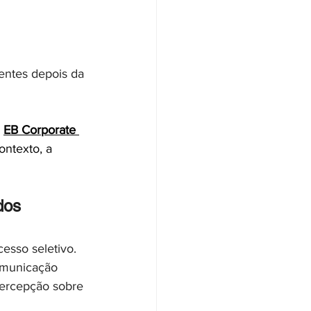
uentes depois da 
 
EB Corporate 
ntexto, a 
dos
esso seletivo.
Comunicação 
percepção sobre 