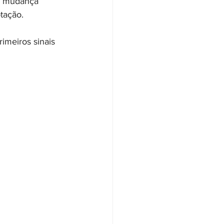
a mudança 
tação.
imeiros sinais 