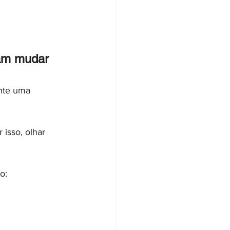
am mudar
nte uma 
isso, olhar 
o: