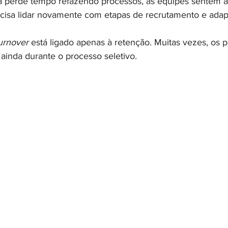
ça perde tempo refazendo processos, as equipes sentem 
cisa lidar novamente com etapas de recrutamento e adap
turnover
 está ligado apenas à retenção. Muitas vezes, os pr
inda durante o processo seletivo.