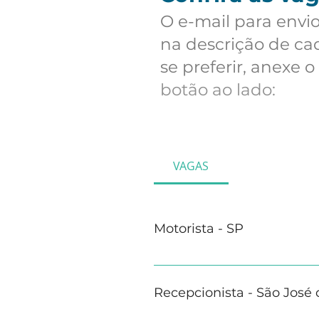
O e-mail para envio
na descrição de ca
se preferir, anexe o
botão ao lado:
VAGAS
Motorista - SP
Descrição: Realizar o transpo
inclusive em horários alterna
Recepcionista - São José 
entrega/devolução; Assegurar
viagem, preenchendo document