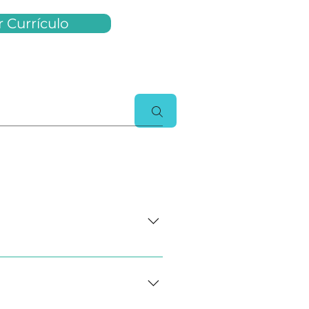
r Currículo
ealizar viagens frequentes,
ntrega, garantindo a correta
ça; Elaborar relatórios de
s tecnológicas para