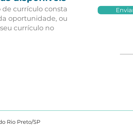
 de currículo consta
Envia
da oportunidade, ou
 seu currículo no
rte de equipamentos médicos para diversos itinerários; R
tivos; Conferir os materiais no momento da coleta e da e
do Rio Preto/SP
 o cumprimento das leis de trânsito e normas de seguran
os com letra legível; Utilizar aplicativos e ferramenta