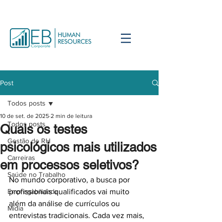
Post
Todos posts
10 de set. de 2025
2 min de leitura
Todos posts
Quais os testes
Gestão de RH
psicológicos mais utilizados
Carreiras
em processos seletivos?
Saúde no Trabalho
No mundo corporativo, a busca por 
Empregabilidade
profissionais qualificados vai muito 
além da análise de currículos ou 
Mídia
entrevistas tradicionais. Cada vez mais, 