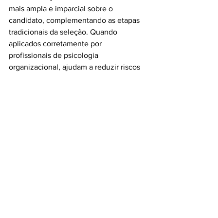
mais ampla e imparcial sobre o 
candidato, complementando as etapas 
tradicionais da seleção. Quando 
aplicados corretamente por 
profissionais de psicologia 
organizacional, ajudam a reduzir riscos 
de contratação inadequada, aumentam 
a compatibilidade entre profissional e 
empresa e promovem decisões mais 
estratégicas.
Na 
EB Corporate
, contamos com uma 
equipe especializada e habilitada para 
aplicar e interpretar diferentes tipos de 
testes psicológicos, garantindo 
processos seletivos mais justos, 
completos e eficientes.